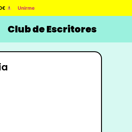
90€
Unirme
Club de Escritores
ia