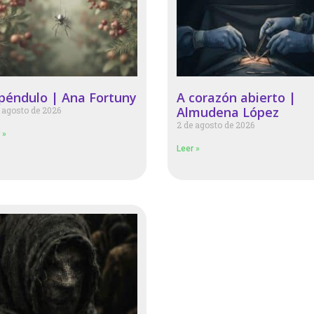
 péndulo | Ana Fortuny
A corazón abierto |
Almudena López
 agosto de 2026
2 de agosto de 2026
 »
Leer »