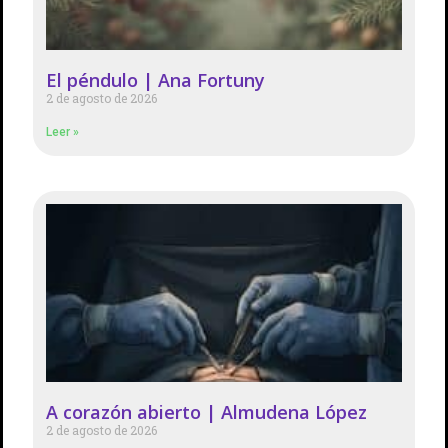
El péndulo | Ana Fortuny
2 de agosto de 2026
Leer »
A corazón abierto | Almudena López
2 de agosto de 2026