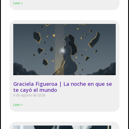
Leer »
Graciela Figueroa | La noche en que se
te cayó el mundo
9 de agosto de 2026
Leer »