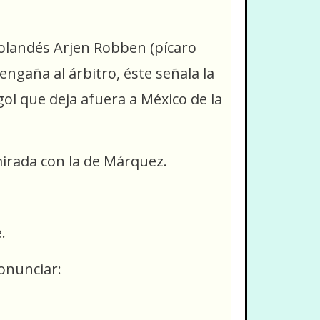
 holandés Arjen Robben (pícaro
engaña al árbitro, éste señala la
l que deja afuera a México de la
mirada con la de Márquez.
.
onunciar: