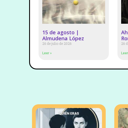
15 de agosto |
Ah
Almudena López
R
26 de julio de 2026
26 d
Leer »
Leer