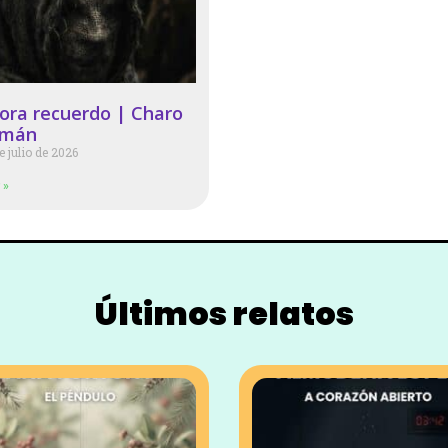
ora recuerdo | Charo
omán
e julio de 2026
 »
Últimos relatos