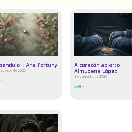
 péndulo | Ana Fortuny
A corazón abierto |
Almudena López
 agosto de 2026
2 de agosto de 2026
 »
Leer »