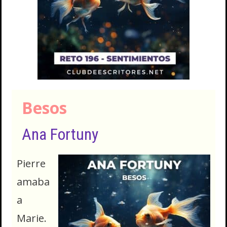
Besos
Ana Fortuny
Pierre
amaba
a
Marie.