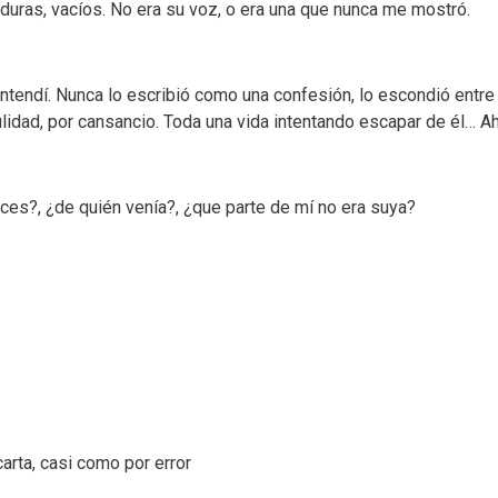
duras, vacíos. No era su voz, o era una que nunca me mostró.
lo entendí. Nunca lo escribió como una confesión, lo escondió ent
ulidad, por cansancio. Toda una vida intentando escapar de él… Ah
ces?, ¿de quién venía?, ¿que parte de mí no era suya?
carta, casi como por error