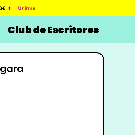
90€
Unirme
Club de Escritores
rgara