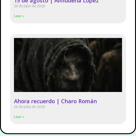
15 de agosto | Almudena López
26 de julio de 2026
Leer »
Ahora recuerdo | Charo Román
26 de julio de 2026
Leer »