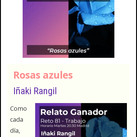
Rosas azules
Iñaki Rangil
Como
cada
día,