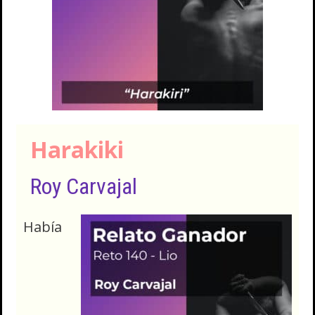
Harakiki
Roy Carvajal
Había