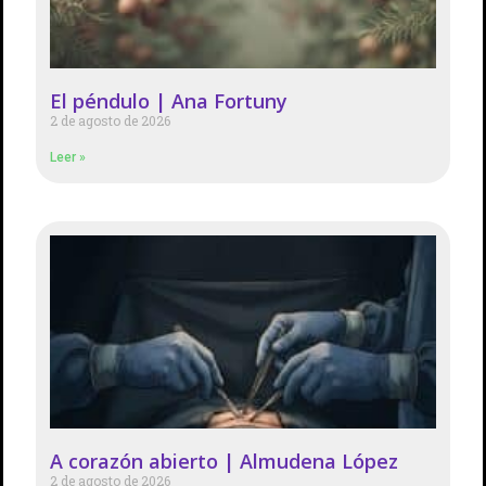
El péndulo | Ana Fortuny
2 de agosto de 2026
Leer »
A corazón abierto | Almudena López
2 de agosto de 2026