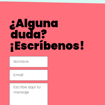
¿Alguna
duda?
¡Escríbenos!