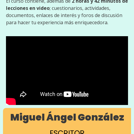
El curso contiene, además de
2 horas y 42 minutos de
lecciones en video
; cuestionarios, actividades,
documentos, enlaces de interés y foros de discusión
para hacer tu experiencia más enriquecedora.
Miguel Ángel González
ESCRITOR