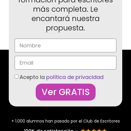
más completa. Le
encantará nuestra
propuesta.
Acepto la
política de privacidad
Ver GRATIS
+ 1.000 alumnos han pasado por el Club de Escritores